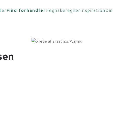
ter
Find forhandler
Hegnsberegner
Inspiration
Om
sen