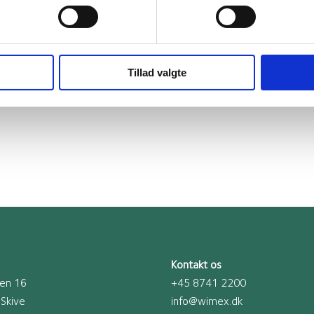
Tillad valgte
 TIL NÆSTE GANG JEG KOMMENTERER.
Kontakt os
jen 16
+45 8741 2200
Skive
info@wimex.dk