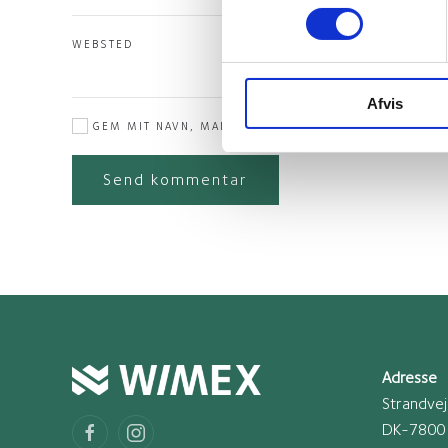
WEBSTED
Afvis
GEM MIT NAVN, MAIL OG WEBSTED I DENNE BROWSER
Send kommentar
Adresse
Strandve
DK-7800 