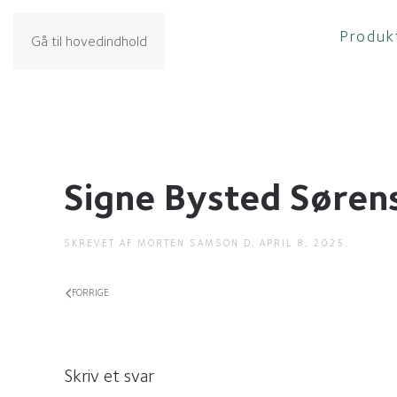
Produk
Gå til hovedindhold
Signe Bysted Søren
SKREVET AF
MORTEN SAMSON
D.
APRIL 8, 2025
.
FORRIGE
Skriv et svar